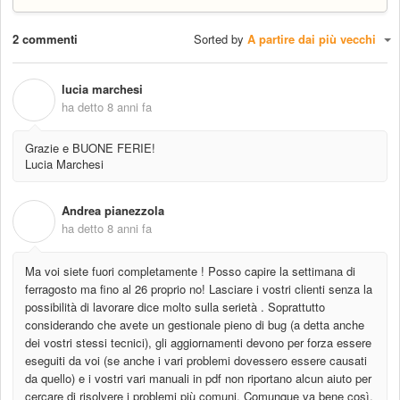
2 commenti
Sorted by
A partire dai più vecchi
lucia marchesi
L
ha detto
8 anni fa
Grazie e BUONE FERIE!
Lucia Marchesi
Andrea pianezzola
A
ha detto
8 anni fa
Ma voi siete fuori completamente ! Posso capire la settimana di
ferragosto ma fino al 26 proprio no! Lasciare i vostri clienti senza la
possibilità di lavorare dice molto sulla serietà . Soprattutto
considerando che avete un gestionale pieno di bug (a detta anche
dei vostri stessi tecnici), gli aggiornamenti devono per forza essere
eseguiti da voi (se anche i vari problemi dovessero essere causati
da quello) e i vostri vari manuali in pdf non riportano alcun aiuto per
cercare di risolvere i problemi più comuni. Comunque va bene così,