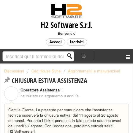
H2 Software S.r.l.
Benvenuto
Accedi
Iscriviti
Discussioni
Ced House Suite
Aggiornamenti e manutenzioni
CHIUSURA ESTIVA ASSISTENZA
Operatore Assistenza 1
O
ha iniziato un argomento
8 anni fa
Gentile Cliente, La presente per comunicare che l'assistenza
tecnica osserverà la chiusura estiva dal 11 agosto al 26 agosto
compresi. Pertanto i ticket pervenuti in tale periodo saranno evasi
da lunedì 27 agosto. Con l'occasione, porgiamo cordiali saluti.
H2 Software srl