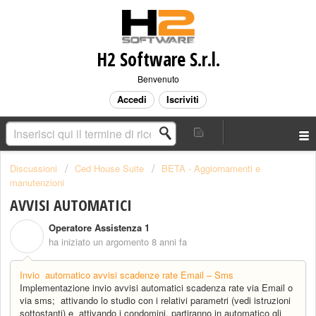
H2 Software S.r.l.
Benvenuto
Accedi
Iscriviti
Discussioni
Ced House Suite
BETA - Aggiornamenti e
manutenzioni
AVVISI AUTOMATICI
Operatore Assistenza 1
O
ha iniziato un argomento
8 anni fa
Invio automatico avvisi scadenze rate Email – Sms
Implementazione invio avvisi automatici scadenza rate via Email o
via sms; attivando lo studio con i relativi parametri (vedi istruzioni
sottostanti) e attivando i condomini, partiranno in automatico gli