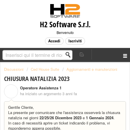
H2 Software S.r.l.
Benvenuto
Accedi
Iscriviti
Discussioni
Ced House Suite
Aggiornamenti e manutenzioni
CHIUSURA NATALIZIA 2023
Operatore Assistenza 1
O
ha iniziato un argomento
3 anni fa
Gentile Cliente,
La presente per comunicare che l'assistenza osserverà la chiusura
natalizia nei giorni
22/25/26 Dicembre 2023
e
1 Gennaio 2024
.
In caso di necessità aprire un ticket indicando il problema, vi
risponderemo appena possibile.