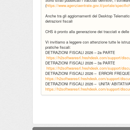
Sono strati pubblicati i tracciati definitivi, i softwa
(
https://www.agenziaentrate.gov.it/portale/specifi
Anche tra gli aggiornamenti del Desktop Telematico è
detrazioni fiscali
CHS è pronto alla generazione dei tracciati e dell
Vi invitiamo a leggere con attenzione tutte le istr
pratiche fiscali:
DETRAZIONI FISCALI 2026 – 2a PARTE
https://h2softwaresrl.freshdesk.com/support/dis
DETRAZIONI FISCALI 2026 – 3a PARTE
https://h2softwaresrl.freshdesk.com/support/dis
DETRAZIONI FISCALI 2026 – ERRORI FREQU
https://h2softwaresrl.freshdesk.com/support/disc
DETRAZIONI FISCALI 2026 – UNITA' ABITATIVA
https://h2softwaresrl.freshdesk.com/support/disc