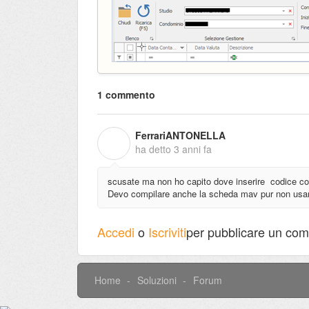
1 commento
FerrariANTONELLA
F
ha detto
3 anni fa
scusate ma non ho capito dove inserire codice cont
Devo compilare anche la scheda mav pur non usa
Accedi
o
Iscriviti
per pubblicare un co
Home
Soluzioni
Forum