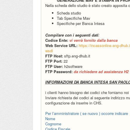
GENERAZIONE MAV E STAMPA IN PROP
Nella scheda dello studio è stato creato apposita 
Scheda studio
Tab Specifiche Mav
Specifiche per Banca Intesa
Compilare con i seguenti dati
:
Codice Ente:
vi verrà fornito dalla banca
Web Service URL:
https://incassonline.eng-dhu
wsdl
FTP Host:
sftp.eng-dhub.it
FTP Port:
22
FTP User:
h2software
FTP Password:
da richiedere ad assistenza H2
INFORMAZIONI DA BANCA INTESA SAN PAOL
i clienti hanno bisogno dei codici che forniamo no
Inviare richiesta dei codici al seguente indirizzo m
configurazione da inserire in CHS.
Per l’amministratore ( se nuovo ) occorre indicare
Nome
Cognome
Codice Fiscale