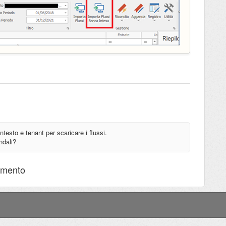
esto e tenant per scaricare i flussi.
ndali?
mmento