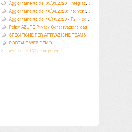
Aggiornamento del 05/03/2020 - integrazione configurazione dati intermediario per pagamento F24 tramite Entratel
Aggiornamento del 10/04/2020: Interventi – registrazione mail ricevute nella sezione comunicazioni (scheda intervento)
Aggiornamento del 16/10/2020 - F24 - cod. tributo 1628 - utilizzo versamenti in eccesso
Policy AZURE Privacy Conservazione dati
SPECIFICHE PER ATTIVAZIONE TEAMS
PORTALE WEB DEMO
Vedi tutti e 160 gli argomenti