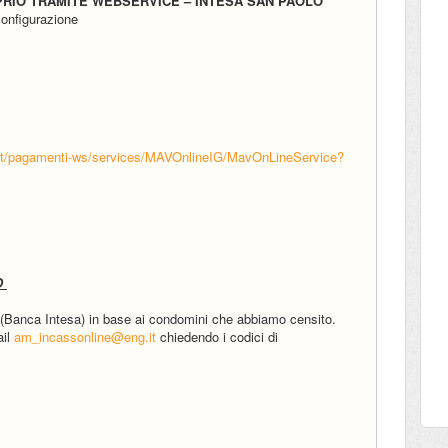
RIO TRAMITE WEBSERVICE – INTESA SAN PAOLO
configurazione
b.it/pagamenti-ws/services/MAVOnlineIG/MavOnLineService?
O
i (Banca Intesa) in base ai condomini che abbiamo censito.
ail
am_incassonline@eng.it
chiedendo i codici di