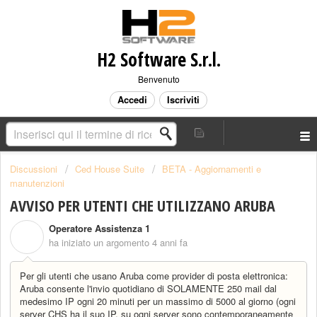
H2 Software S.r.l.
Benvenuto
Accedi
Iscriviti
Discussioni
Ced House Suite
BETA - Aggiornamenti e
manutenzioni
AVVISO PER UTENTI CHE UTILIZZANO ARUBA
Operatore Assistenza 1
O
ha iniziato un argomento
4 anni fa
Per gli utenti che usano Aruba come provider di posta elettronica:
Aruba consente l'invio quotidiano di SOLAMENTE 250 mail dal
medesimo IP ogni 20 minuti per un massimo di 5000 al giorno (ogni
server CHS ha il suo IP, su ogni server sono contemporaneamente