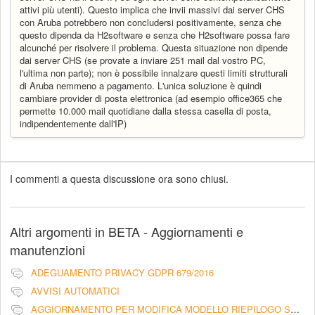
attivi più utenti). Questo implica che invii massivi dai server CHS
con Aruba potrebbero non concludersi positivamente, senza che
questo dipenda da H2software e senza che H2software possa fare
alcunché per risolvere il problema. Questa situazione non dipende
dai server CHS (se provate a inviare 251 mail dal vostro PC,
l'ultima non parte); non è possibile innalzare questi limiti strutturali
di Aruba nemmeno a pagamento. L'unica soluzione è quindi
cambiare provider di posta elettronica (ad esempio office365 che
permette 10.000 mail quotidiane dalla stessa casella di posta,
indipendentemente dall'IP)
I commenti a questa discussione ora sono chiusi.
Altri argomenti in
BETA - Aggiornamenti e
manutenzioni
ADEGUAMENTO PRIVACY GDPR 679/2016
AVVISI AUTOMATICI
AGGIORNAMENTO PER MODIFICA MODELLO RIEPILOGO SCADENZA RATE CON PRATICHE LEGALI - LIBERATORIA