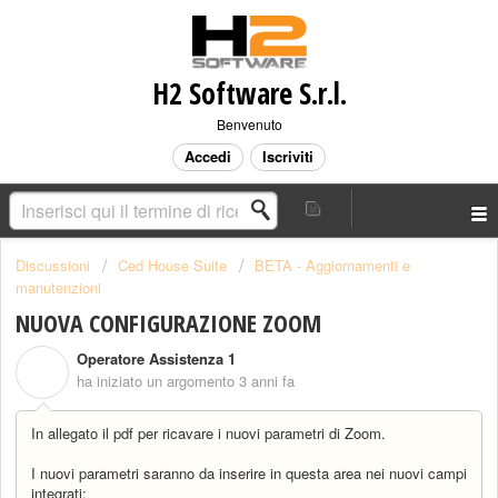
H2 Software S.r.l.
Benvenuto
Accedi
Iscriviti
Discussioni
Ced House Suite
BETA - Aggiornamenti e
manutenzioni
NUOVA CONFIGURAZIONE ZOOM
Operatore Assistenza 1
O
ha iniziato un argomento
3 anni fa
In allegato il pdf per ricavare i nuovi parametri di Zoom.
I nuovi parametri saranno da inserire in questa area nei nuovi campi
integrati: