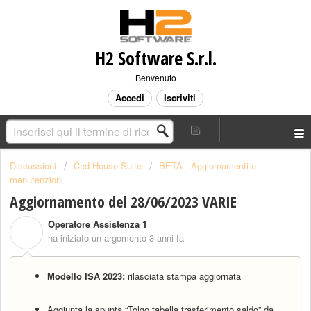
H2 Software S.r.l.
Benvenuto
Accedi
Iscriviti
Discussioni
Ced House Suite
BETA - Aggiornamenti e
manutenzioni
Aggiornamento del 28/06/2023 VARIE
Operatore Assistenza 1
O
ha iniziato un argomento
3 anni fa
Modello ISA 2023:
rilasciata stampa aggiornata
Aggiunta la spunta “Tolgo tabella trasferimento saldo” da