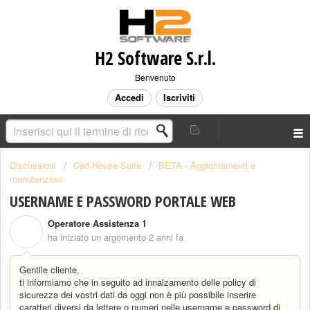
H2 Software S.r.l.
Benvenuto
Accedi
Iscriviti
Discussioni
Ced House Suite
BETA - Aggiornamenti e
manutenzioni
USERNAME E PASSWORD PORTALE WEB
Operatore Assistenza 1
O
ha iniziato un argomento
2 anni fa
Gentile cliente,
ti informiamo che in seguito ad innalzamento delle policy di
sicurezza dei vostri dati da oggi non è più possibile inserire
caratteri diversi da lettere o numeri nelle username e password di