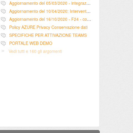
Aggiornamento del 05/03/2020 - integrazione configurazione dati intermediario per pagamento F24 tramite Entratel
Aggiornamento del 10/04/2020: Interventi – registrazione mail ricevute nella sezione comunicazioni (scheda intervento)
Aggiornamento del 16/10/2020 - F24 - cod. tributo 1628 - utilizzo versamenti in eccesso
Policy AZURE Privacy Conservazione dati
SPECIFICHE PER ATTIVAZIONE TEAMS
PORTALE WEB DEMO
Vedi tutti e 160 gli argomenti