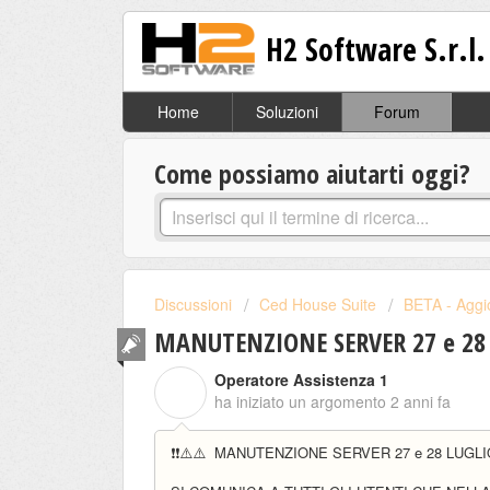
H2 Software S.r.l.
Home
Soluzioni
Forum
Come possiamo aiutarti oggi?
Discussioni
Ced House Suite
BETA - Aggi
MANUTENZIONE SERVER 27 e 28 
Operatore Assistenza 1
O
ha iniziato un argomento
2 anni fa
❗❗⚠️⚠️ MANUTENZIONE SERVER 27 e 28 LUGLIO