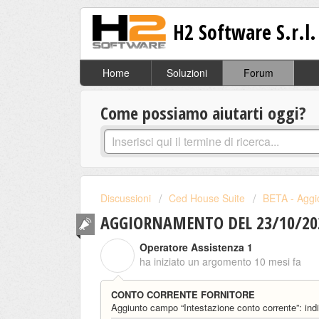
H2 Software S.r.l.
Home
Soluzioni
Forum
Come possiamo aiutarti oggi?
Discussioni
Ced House Suite
BETA - Aggi
AGGIORNAMENTO DEL 23/10/2025
Operatore Assistenza 1
O
ha iniziato un argomento
10 mesi fa
CONTO CORRENTE FORNITORE
Aggiunto campo “Intestazione conto corrente”: indica