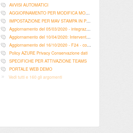
AVVISI AUTOMATICI
AGGIORNAMENTO PER MODIFICA MODELLO RIEPILOGO SCADENZA RATE CON PRATICHE LEGALI - LIBERATORIA
IMPOSTAZIONE PER MAV STAMPA IN PROPRIO
Aggiornamento del 05/03/2020 - integrazione configurazione dati intermediario per pagamento F24 tramite Entratel
Aggiornamento del 10/04/2020: Interventi – registrazione mail ricevute nella sezione comunicazioni (scheda intervento)
Aggiornamento del 16/10/2020 - F24 - cod. tributo 1628 - utilizzo versamenti in eccesso
Policy AZURE Privacy Conservazione dati
SPECIFICHE PER ATTIVAZIONE TEAMS
PORTALE WEB DEMO
Vedi tutti e 160 gli argomenti