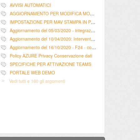
AVVISI AUTOMATICI
AGGIORNAMENTO PER MODIFICA MODELLO RIEPILOGO SCADENZA RATE CON PRATICHE LEGALI - LIBERATORIA
IMPOSTAZIONE PER MAV STAMPA IN PROPRIO
Aggiornamento del 05/03/2020 - integrazione configurazione dati intermediario per pagamento F24 tramite Entratel
Aggiornamento del 10/04/2020: Interventi – registrazione mail ricevute nella sezione comunicazioni (scheda intervento)
Aggiornamento del 16/10/2020 - F24 - cod. tributo 1628 - utilizzo versamenti in eccesso
Policy AZURE Privacy Conservazione dati
SPECIFICHE PER ATTIVAZIONE TEAMS
PORTALE WEB DEMO
Vedi tutti e 160 gli argomenti