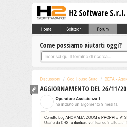
H2 Software S.r.l.
Home
Soluzioni
Forum
Come possiamo aiutarti oggi?
Discussioni
Ced House Suite
BETA - Aggi
AGGIORNAMENTO DEL 26/11/2025
Operatore Assistenza 1
O
ha iniziato un argomento
9 mesi fa
Corretto bug ANOMALIA ZOOM e PROPRIETA'
Uscire da CHS e rientrare verificando in alto a si