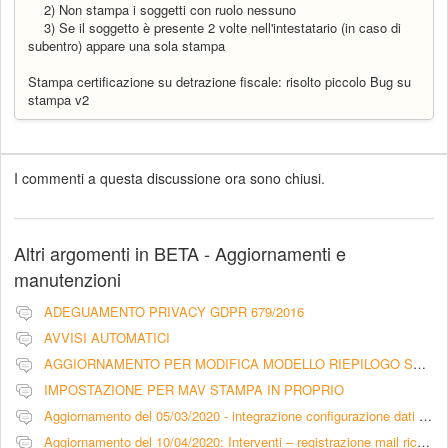
2) Non stampa i soggetti con ruolo nessuno
3) Se il soggetto è presente 2 volte nell'intestatario (in caso di
subentro) appare una sola stampa
Stampa certificazione su detrazione fiscale: risolto piccolo Bug su
stampa v2
I commenti a questa discussione ora sono chiusi.
Altri argomenti in
BETA - Aggiornamenti e
manutenzioni
ADEGUAMENTO PRIVACY GDPR 679/2016
AVVISI AUTOMATICI
AGGIORNAMENTO PER MODIFICA MODELLO RIEPILOGO SCADENZA RATE CON PRATICHE LEGALI - LIBERATORIA
IMPOSTAZIONE PER MAV STAMPA IN PROPRIO
Aggiornamento del 05/03/2020 - integrazione configurazione dati intermediario per pagamento F24 tramite Entratel
Aggiornamento del 10/04/2020: Interventi – registrazione mail ricevute nella sezione comunicazioni (scheda intervento)