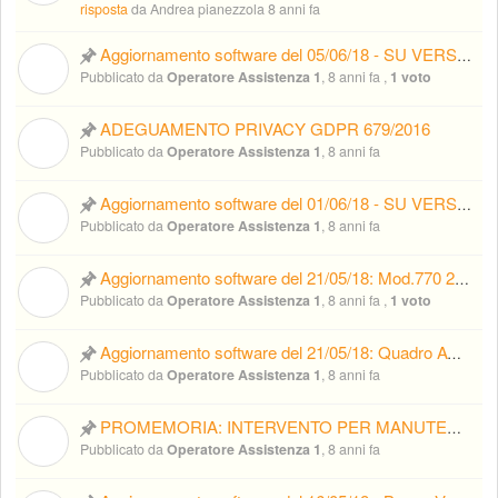
risposta
da Andrea pianezzola
8 anni fa
Aggiornamento software del 05/06/18 - SU VERSIONE BETA-CHS
O
Pubblicato da
Operatore Assistenza 1
,
8 anni fa
,
1 voto
ADEGUAMENTO PRIVACY GDPR 679/2016
O
Pubblicato da
Operatore Assistenza 1
,
8 anni fa
Aggiornamento software del 01/06/18 - SU VERSIONE BETA-CHS
O
Pubblicato da
Operatore Assistenza 1
,
8 anni fa
Aggiornamento software del 21/05/18: Mod.770 2018 rif.2017 – e importazione tracciato fattura elettronica B2B (su versione BETA)
O
Pubblicato da
Operatore Assistenza 1
,
8 anni fa
,
1 voto
Aggiornamento software del 21/05/18: Quadro AC 2018 rif.2017 - su BETA CHS
O
Pubblicato da
Operatore Assistenza 1
,
8 anni fa
PROMEMORIA: INTERVENTO PER MANUTENZIONE SUL SERVER - PROGRAMMATO PER IL GIORNO 18/05/2018 dalle ore 14.30 alle ore 16.30
O
Pubblicato da
Operatore Assistenza 1
,
8 anni fa