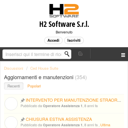
H2 Software S.r.l.
Benvenuto
Accedi
Iscriviti
Discussioni
Ced House Suite
Aggiornamenti e manutenzioni
354
Recenti
Popolari
INTERVENTO PER MANUTENZIONE STRAORDINARIA SUL SERVER - PROGRAMMATO PER IL GIORNO VENERDI’ 07/09/2018 dalle ore 14.00
O
Pubblicato da
Operatore Assistenza 1
,
8 anni fa
CHIUSURA ESTIVA ASSISTENZA
O
Pubblicato da
Operatore Assistenza 1
,
8 anni fa
,
Ultima